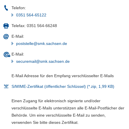
a
Telefon:
v
0351 564-65122
i
Telefax:
0351 564-66248
g
a
E-Mail:
t
poststelle@smk.sachsen.de
i
o
E-Mail:
n
securemail@smk.sachsen.de
E-Mail Adresse für den Empfang verschlüsselter E-Mails
S/MIME-Zertifikat (öffentlicher Schlüssel) (*.zip, 1,99 KB)
Einen Zugang für elektronisch signierte und/oder
verschlüsselte E-Mails unterstützen alle E-Mail-Postfächer der
Behörde. Um eine verschlüsselte E-Mail zu senden,
verwenden Sie bitte dieses Zertifikat.