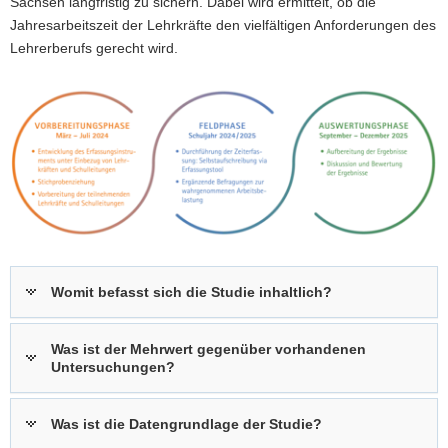
Sachsen langfristig zu sichern. Dabei wird ermittelt, ob die
a
Jahresarbeitszeit der Lehrkräfte den vielfältigen Anforderungen des
v
Lehrerberufs gerecht wird.
i
g
a
t
i
o
n
Womit befasst sich die Studie inhaltlich?
Was ist der Mehrwert gegenüber vorhandenen
Untersuchungen?
Was ist die Datengrundlage der Studie?