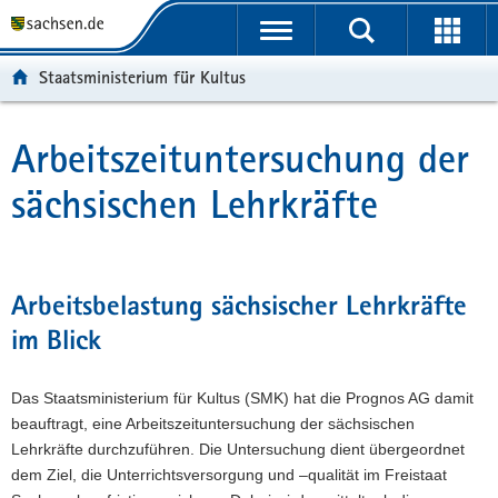
P
P
H
F
o
o
a
o
r
r
u
o
Staatsministerium für Kultus
t
t
p
t
a
a
t
e
l
l
i
r
Arbeitszeituntersuchung der
Hauptinhalt
ü
n
n
-
sächsischen Lehrkräfte
b
a
h
B
e
v
a
e
r
i
l
r
g
g
t
e
r
a
i
Arbeitsbelastung sächsischer Lehrkräfte
e
t
c
im Blick
i
i
h
f
o
e
n
Das Staatsministerium für Kultus (SMK) hat die Prognos AG damit
n
beauftragt, eine Arbeitszeituntersuchung der sächsischen
d
Lehrkräfte durchzuführen. Die Untersuchung dient übergeordnet
e
dem Ziel, die Unterrichtsversorgung und –qualität im Freistaat
N