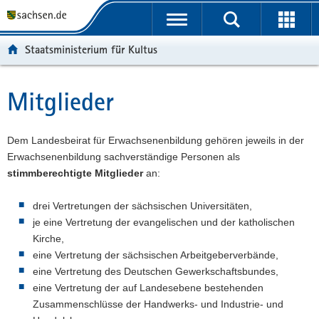
P
P
H
W
F
o
o
a
e
o
r
r
u
i
o
Staatsministerium für Kultus
t
t
p
t
t
a
a
t
e
e
l
l
i
r
r
Mitglieder
Hauptinhalt
ü
n
n
e
-
b
a
h
I
B
e
v
a
n
e
Dem Landesbeirat für Erwachsenenbildung gehören jeweils in der
r
i
l
f
r
Erwachsenenbildung sachverständige Personen als
g
g
t
o
e
stimmberechtigte Mitglieder
an:
r
a
r
i
e
t
m
c
drei Vertretungen der sächsischen Universitäten,
i
i
a
h
je eine Vertretung der evangelischen und der katholischen
f
o
t
Kirche,
e
n
i
eine Vertretung der sächsischen Arbeitgeberverbände,
n
o
eine Vertretung des Deutschen Gewerkschaftsbundes,
d
n
eine Vertretung der auf Landesebene bestehenden
e
Zusammenschlüsse der Handwerks- und Industrie- und
N