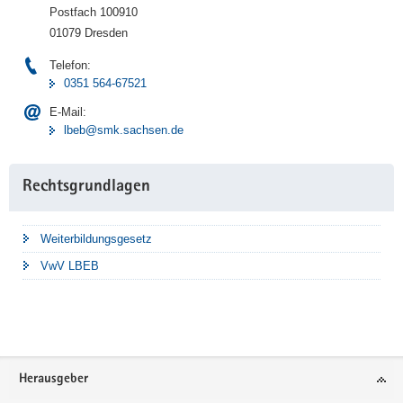
Postfach 100910
01079 Dresden
Telefon:
0351 564-67521
E-Mail:
lbeb@smk.sachsen.de
Rechtsgrundlagen
Weiterbildungsgesetz
VwV LBEB
Footer-
Herausgeber
Bereich