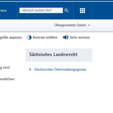
Suchbegriff
rvice
Suche starten
Übergeordnete Seiten
tgröße anpassen
Kontrast erhöhen
Seite vorlesen
Weitere
Sächsisches Landesrecht
Information
g sind
Sächsisches Gleichstellungsgesetz
fentlichen