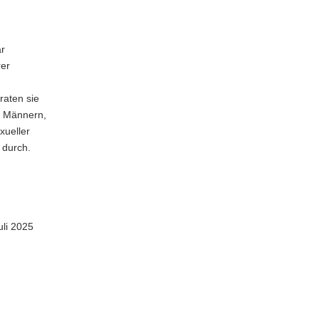
ar
rer
d
aten sie
d Männern,
xueller
 durch.
uli 2025