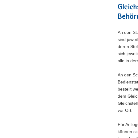
s
Gleich
e
Behör
l
n
)
An den St
sind jewei
deren Stel
sich jewei
alle in de
An den Sc
Bedienstet
bestellt w
dem Gleich
Gleichste
vor Ort.
Für Anlie
können sic