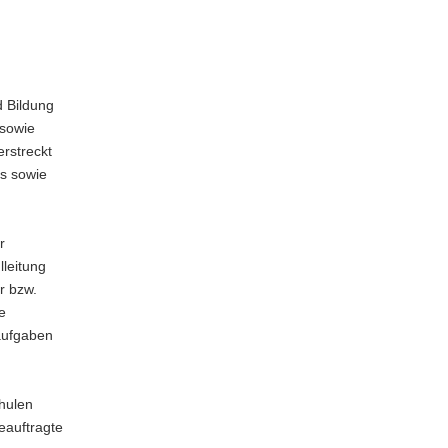
 Bildung
 sowie
erstreckt
es sowie
r
leitung
r bzw.
e
aufgaben
hulen
eauftragte