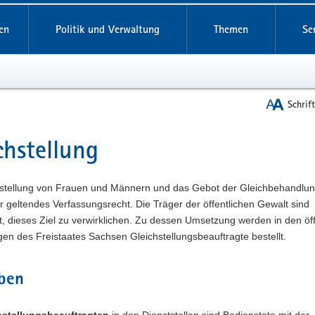
reifende
en
Politik und Verwaltung
Themen
Se
Schrif
chstellung
t
hstellung von Frauen und Männern und das Gebot der Gleichbehandlun
r geltendes Verfassungsrecht. Die Träger der öffentlichen Gewalt sind
et, dieses Ziel zu verwirklichen. Zu dessen Umsetzung werden in den öf
en des Freistaates Sachsen Gleichstellungsbeauftragte bestellt.
ben
hstellungsbeauftragten
in den Dienststellen sind Bedienstete mit der