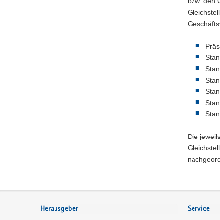
bzw. den G
Gleichstel
Geschäftsv
Präs
Stan
Stan
Stan
Stan
Stan
Stan
Die jeweil
Gleichstel
nachgeord
Footer-
Bereich
Herausgeber
Service