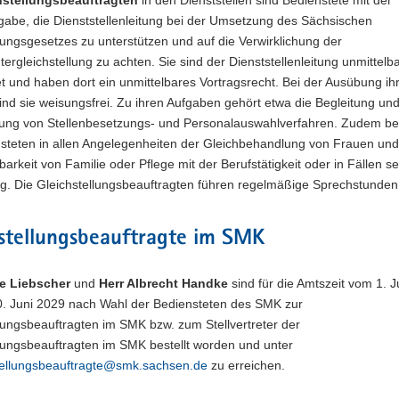
gabe, die Dienststellenleitung bei der Umsetzung des Sächsischen
lungsgesetzes zu unterstützen und auf die Verwirklichung der
ergleichstellung zu achten. Sie sind der Dienststellenleitung unmittelb
 und haben dort ein unmittelbares Vortragsrecht. Bei der Ausübung ih
sind sie weisungsfrei. Zu ihren Aufgaben gehört etwa die Begleitung un
ng von Stellenbesetzungs- und Personalauswahlverfahren. Zudem ber
nsteten in allen Angelegenheiten der Gleichbehandlung von Frauen un
barkeit von Familie oder Pflege mit der Berufstätigkeit oder in Fällen se
ng. Die Gleichstellungsbeauftragten führen regelmäßige Sprechstunden
stellungsbeauftragte im SMK
e Liebscher
und
Herr Albrecht Handke
sind für die Amtszeit vom 1. J
0. Juni 2029 nach Wahl der Bediensteten des SMK zur
lungsbeauftragten im SMK bzw. zum Stellvertreter der
lungsbeauftragten im SMK bestellt worden und unter
tellungsbeauftragte@smk.sachsen.de
zu erreichen.