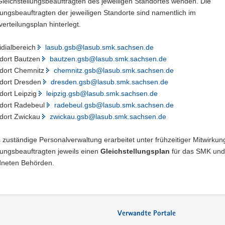
leichstellungsbeauftragten des jeweiligen Standortes wenden. Die
lungsbeauftragten der jeweiligen Standorte sind namentlich im
erteilungsplan hinterlegt.
idialbereich
lasub.gsb@lasub.smk.sachsen.de
dort Bautzen
bautzen.gsb@lasub.smk.sachsen.de
dort Chemnitz
chemnitz.gsb@lasub.smk.sachsen.de
dort Dresden
dresden.gsb@lasub.smk.sachsen.de
dort Leipzig
leipzig.gsb@lasub.smk.sachsen.de
dort Radebeul
radebeul.gsb@lasub.smk.sachsen.de
dort Zwickau
zwickau.gsb@lasub.smk.sachsen.de
s zuständige Personalverwaltung erarbeitet unter frühzeitiger Mitwirkun
lungsbeauftragten jeweils einen
Gleichstellungsplan
für das SMK und
neten Behörden.
Verwandte Portale